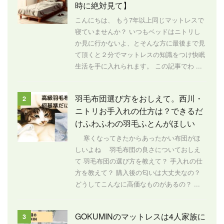
時に絶対見て】
こんにちは、 もう7年以上同じマットレスで
寝ていませんか？ いつもベッドはニトリし
か見に行かないよ、とそんな方に最後まで見
て頂くと２分でマットレスの知識をつけ快眠
生活を手に入れられます。 この記事でわ ...
羽毛布団選び方をおしえて。西川・
2
ニトリお手入れの仕方は？できるだ
けふわふわの羽毛ふとんがほしい
寒くなってきたからあったかい布団がほ
しいよね 羽毛布団の良さについておしえ
て 羽毛布団の選び方を教えて？ 手入れの仕
方を教えて？ 購入後の匂いは大丈夫なの？
どうしてこんなに高価なものがあるの？ ...
GOKUMINのマットレスは4人家族に
3