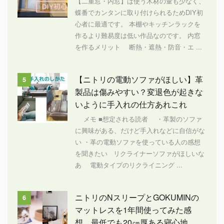
【二重窓・内窓】は使う木材の量も少なく、
蝶番でカンタンに取り付けられるためDIY初
心者に最適です。 本棚やキッチンラックを
作るより難易度は低い作品なのです。 内窓
を作るメリット 断熱・遮熱・防音・エ ...
【ニトリの電動ソファがほしい】革
5
製品は傷みやすい？変退色が起きな
いように手入れの仕方あれこれ
メモ ■想定される読者 ・革製のソファ
に興味がある、だけど手入れなどに自信がな
い ・革の電動ソファを使っている人の感想
を聞きたい リクライナーソファがほしいな
あ 電動タイプのリクライニング ...
ニトリのNスリープとGOKUMINの
6
マットレスを1年間使ってみた感
想 最低でも20㎝厚ある寝心地