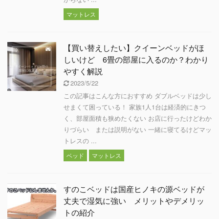
マットレス
【買い替えしたい】クイーンベッドがほ
しいけど 6畳の部屋に入るのか？わかり
やすく解説
2023/5/22
この記事はこんな方におすすめ ダブルベッドは少し
せまくて困っている！ 家族1人1台は経済的にきつ
く、部屋面積も狭めたくない お店に行ったけどわか
りづらい または説明がない 一緒に寝てるけどマッ
トレスの ...
ベッド
マットレス
すのこベッドは国産ヒノキの源ベッドが
丈夫で湿気に強い メリットやデメリッ
トの紹介