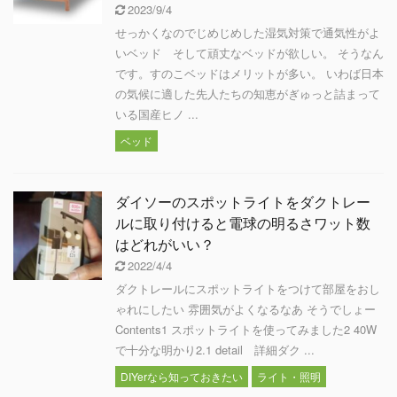
2023/9/4
せっかくなのでじめじめした湿気対策で通気性がよ
いベッド そして頑丈なベッドが欲しい。 そうなん
です。すのこベッドはメリットが多い。 いわば日本
の気候に適した先人たちの知恵がぎゅっと詰まって
いる国産ヒノ ...
ベッド
ダイソーのスポットライトをダクトレー
ルに取り付けると電球の明るさワット数
はどれがいい？
2022/4/4
ダクトレールにスポットライトをつけて部屋をおし
ゃれにしたい 雰囲気がよくなるなあ そうでしょー
Contents1 スポットライトを使ってみました2 40W
で十分な明かり2.1 detail 詳細ダク ...
DIYerなら知っておきたい
ライト・照明