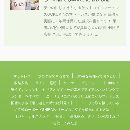
安いのにじょうぶなポケットコイルマットレ
スGOKUMINのマットレスが気になる 筆者が
実際に１年間使用した感想を書きます！ 筆
者の紹介 •南大阪で家具屋さんの店長 •N社で
店長 これから試してみようと ...
マットレス
ブログができるまで
DIYerなら知っておきたい
収納家具
ライト・照明
ソファ
グリーン
【100均で
安くてカンタン】 セリアとダイソーの素材でアイアンハンギングプ
ランターを作り方
ニトリよりコスパのよい圧縮コイルマットレス
国産のよさ【引っ越しの時に絶対見て】
ニトリで取り扱っている
組立式ローボードSHIRAIシリーズの組立てを簡単にする方法
【ジャーナルスタンダード紹介】『画像多め』グリーン用の鉢カバ
ーを使ってみたよ