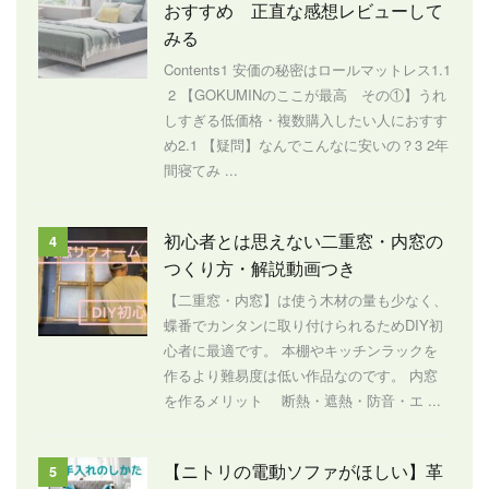
おすすめ 正直な感想レビューして
みる
Contents1 安価の秘密はロールマットレス1.1
2 【GOKUMINのここが最高 その①】うれ
しすぎる低価格・複数購入したい人におすす
め2.1 【疑問】なんでこんなに安いの？3 2年
間寝てみ ...
初心者とは思えない二重窓・内窓の
4
つくり方・解説動画つき
【二重窓・内窓】は使う木材の量も少なく、
蝶番でカンタンに取り付けられるためDIY初
心者に最適です。 本棚やキッチンラックを
作るより難易度は低い作品なのです。 内窓
を作るメリット 断熱・遮熱・防音・エ ...
【ニトリの電動ソファがほしい】革
5