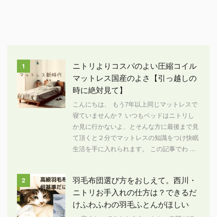
ニトリよりコスパのよい圧縮コイル
1
マットレス国産のよさ【引っ越しの
時に絶対見て】
こんにちは、 もう7年以上同じマットレスで
寝ていませんか？ いつもベッドはニトリし
か見に行かないよ、とそんな方に最後まで見
て頂くと２分でマットレスの知識をつけ快眠
生活を手に入れられます。 この記事でわ ...
羽毛布団選び方をおしえて。西川・
2
ニトリお手入れの仕方は？できるだ
けふわふわの羽毛ふとんがほしい