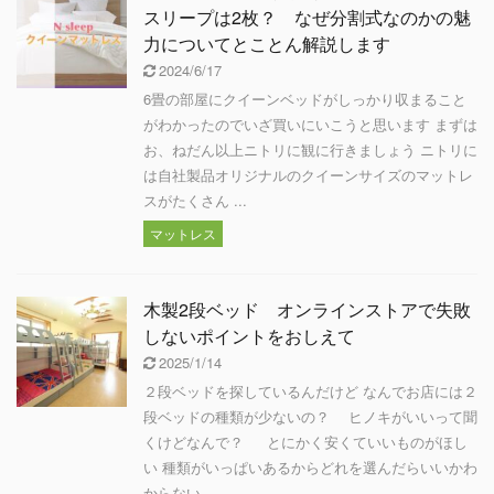
スリープは2枚？ なぜ分割式なのかの魅
力についてとことん解説します
2024/6/17
6畳の部屋にクイーンベッドがしっかり収まること
がわかったのでいざ買いにいこうと思います まずは
お、ねだん以上ニトリに観に行きましょう ニトリに
は自社製品オリジナルのクイーンサイズのマットレ
スがたくさん ...
マットレス
木製2段ベッド オンラインストアで失敗
しないポイントをおしえて
2025/1/14
２段ベッドを探しているんだけど なんでお店には２
段ベッドの種類が少ないの？ ヒノキがいいって聞
くけどなんで？ とにかく安くていいものがほし
い 種類がいっぱいあるからどれを選んだらいいかわ
からない ...