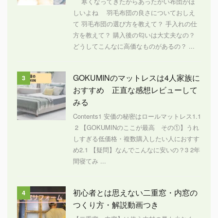
寒くなってきたからあったかい布団がほ
しいよね 羽毛布団の良さについておしえ
て 羽毛布団の選び方を教えて？ 手入れの仕
方を教えて？ 購入後の匂いは大丈夫なの？
どうしてこんなに高価なものがあるの？ ...
GOKUMINのマットレスは4人家族に
3
おすすめ 正直な感想レビューして
みる
Contents1 安価の秘密はロールマットレス1.1
2 【GOKUMINのここが最高 その①】うれ
しすぎる低価格・複数購入したい人におすす
め2.1 【疑問】なんでこんなに安いの？3 2年
間寝てみ ...
初心者とは思えない二重窓・内窓の
4
つくり方・解説動画つき