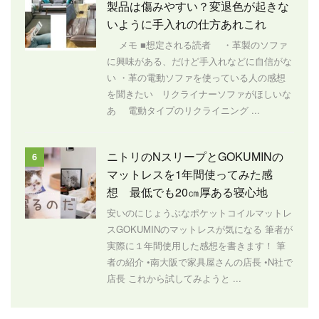
製品は傷みやすい？変退色が起きな
いように手入れの仕方あれこれ
メモ ■想定される読者 ・革製のソファ
に興味がある、だけど手入れなどに自信がな
い ・革の電動ソファを使っている人の感想
を聞きたい リクライナーソファがほしいな
あ 電動タイプのリクライニング ...
ニトリのNスリープとGOKUMINの
6
マットレスを1年間使ってみた感
想 最低でも20㎝厚ある寝心地
安いのにじょうぶなポケットコイルマットレ
スGOKUMINのマットレスが気になる 筆者が
実際に１年間使用した感想を書きます！ 筆
者の紹介 •南大阪で家具屋さんの店長 •N社で
店長 これから試してみようと ...