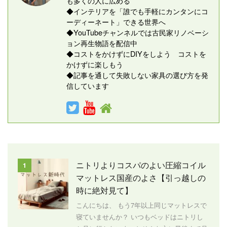
も多くの人に広める
◆インテリアを「誰でも手軽にカンタンにコ
ーディーネート」できる世界へ
◆YouTubeチャンネルでは古民家リノベーシ
ョン再生物語を配信中
◆コストをかけずにDIYをしよう コストを
かけずに楽しもう
◆記事を通して失敗しない家具の選び方を発
信しています
ニトリよりコスパのよい圧縮コイル
1
マットレス国産のよさ【引っ越しの
時に絶対見て】
こんにちは、 もう7年以上同じマットレスで
寝ていませんか？ いつもベッドはニトリし