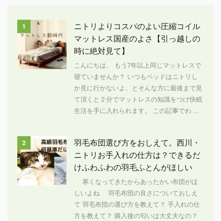
ニトリよりコスパのよい圧縮コイル
1
マットレス国産のよさ【引っ越しの
時に絶対見て】
こんにちは、 もう7年以上同じマットレスで
寝ていませんか？ いつもベッドはニトリし
か見に行かないよ、とそんな方に最後まで見
て頂くと２分でマットレスの知識をつけ快眠
生活を手に入れられます。 この記事でわ ...
羽毛布団選び方をおしえて。西川・
2
ニトリお手入れの仕方は？できるだ
けふわふわの羽毛ふとんがほしい
寒くなってきたからあったかい布団がほ
しいよね 羽毛布団の良さについておしえ
て 羽毛布団の選び方を教えて？ 手入れの仕
方を教えて？ 購入後の匂いは大丈夫なの？