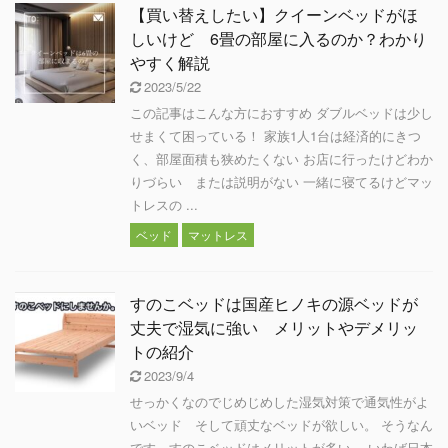
【買い替えしたい】クイーンベッドがほ
しいけど 6畳の部屋に入るのか？わかり
やすく解説
2023/5/22
この記事はこんな方におすすめ ダブルベッドは少し
せまくて困っている！ 家族1人1台は経済的にきつ
く、部屋面積も狭めたくない お店に行ったけどわか
りづらい または説明がない 一緒に寝てるけどマッ
トレスの ...
ベッド
マットレス
すのこベッドは国産ヒノキの源ベッドが
丈夫で湿気に強い メリットやデメリッ
トの紹介
2023/9/4
せっかくなのでじめじめした湿気対策で通気性がよ
いベッド そして頑丈なベッドが欲しい。 そうなん
です。すのこベッドはメリットが多い。 いわば日本