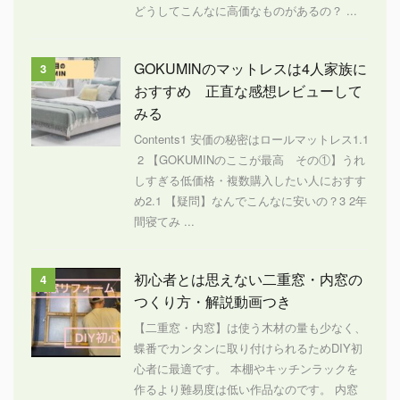
どうしてこんなに高価なものがあるの？ ...
GOKUMINのマットレスは4人家族に
3
おすすめ 正直な感想レビューして
みる
Contents1 安価の秘密はロールマットレス1.1
2 【GOKUMINのここが最高 その①】うれ
しすぎる低価格・複数購入したい人におすす
め2.1 【疑問】なんでこんなに安いの？3 2年
間寝てみ ...
初心者とは思えない二重窓・内窓の
4
つくり方・解説動画つき
【二重窓・内窓】は使う木材の量も少なく、
蝶番でカンタンに取り付けられるためDIY初
心者に最適です。 本棚やキッチンラックを
作るより難易度は低い作品なのです。 内窓