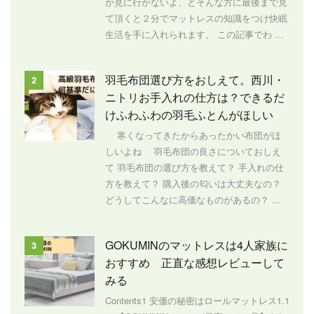
か見に行かないよ、とそんな方に最後まで見
て頂くと２分でマットレスの知識をつけ快眠
生活を手に入れられます。 この記事でわ ...
羽毛布団選び方をおしえて。西川・
2
ニトリお手入れの仕方は？できるだ
けふわふわの羽毛ふとんがほしい
寒くなってきたからあったかい布団がほ
しいよね 羽毛布団の良さについておしえ
て 羽毛布団の選び方を教えて？ 手入れの仕
方を教えて？ 購入後の匂いは大丈夫なの？
どうしてこんなに高価なものがあるの？ ...
GOKUMINのマットレスは4人家族に
3
おすすめ 正直な感想レビューして
みる
Contents1 安価の秘密はロールマットレス1.1