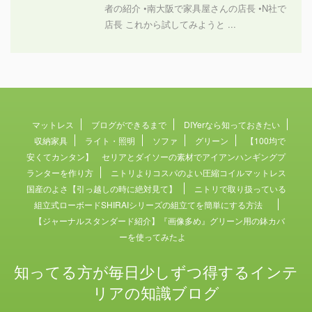
者の紹介 •南大阪で家具屋さんの店長 •N社で
店長 これから試してみようと ...
マットレス
ブログができるまで
DIYerなら知っておきたい
収納家具
ライト・照明
ソファ
グリーン
【100均で
安くてカンタン】 セリアとダイソーの素材でアイアンハンギングプ
ランターを作り方
ニトリよりコスパのよい圧縮コイルマットレス
国産のよさ【引っ越しの時に絶対見て】
ニトリで取り扱っている
組立式ローボードSHIRAIシリーズの組立てを簡単にする方法
【ジャーナルスタンダード紹介】『画像多め』グリーン用の鉢カバ
ーを使ってみたよ
知ってる方が毎日少しずつ得するインテ
リアの知識ブログ