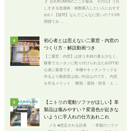
2 【GOKUMINのここが最高 その①】うれ
しすぎる低価格・複数購入したい人におすす
め2.1 【疑問】なんでこんなに安いの？3 2年
間寝てみ ...
初心者とは思えない二重窓・内窓の
4
つくり方・解説動画つき
【二重窓・内窓】は使う木材の量も少なく、
蝶番でカンタンに取り付けられるためDIY初
心者に最適です。 本棚やキッチンラックを
作るより難易度は低い作品なのです。 内窓
を作るメリット 断熱・遮熱・防音・エ ...
【ニトリの電動ソファがほしい】革
5
製品は傷みやすい？変退色が起きな
いように手入れの仕方あれこれ
メモ ■想定される読者 ・革製のソファ