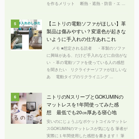
を作るメリット 断熱・遮熱・防音・エ ...
【ニトリの電動ソファがほしい】革
5
製品は傷みやすい？変退色が起きな
いように手入れの仕方あれこれ
メモ ■想定される読者 ・革製のソファ
に興味がある、だけど手入れなどに自信がな
い ・革の電動ソファを使っている人の感想
を聞きたい リクライナーソファがほしいな
あ 電動タイプのリクライニング ...
ニトリのNスリープとGOKUMINの
6
マットレスを1年間使ってみた感
想 最低でも20㎝厚ある寝心地
安いのにじょうぶなポケットコイルマットレ
スGOKUMINのマットレスが気になる 筆者が
実際に１年間使用した感想を書きます！ 筆