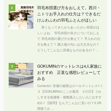
羽毛布団選び方をおしえて。西川・
2
ニトリお手入れの仕方は？できるだ
けふわふわの羽毛ふとんがほしい
寒くなってきたからあったかい布団がほ
しいよね 羽毛布団の良さについておしえ
て 羽毛布団の選び方を教えて？ 手入れの仕
方を教えて？ 購入後の匂いは大丈夫なの？
どうしてこんなに高価なものがあるの？ ...
GOKUMINのマットレスは4人家族に
3
おすすめ 正直な感想レビューして
みる
Contents1 安価の秘密はロールマットレス1.1
2 【GOKUMINのここが最高 その①】うれ
しすぎる低価格・複数購入したい人におすす
め2.1 【疑問】なんでこんなに安いの？3 2年
間寝てみ ...