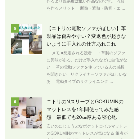
作るより難易度は低い作品なのです。 内窓
を作るメリット 断熱・遮熱・防音・エ ...
【ニトリの電動ソファがほしい】革
5
製品は傷みやすい？変退色が起きな
いように手入れの仕方あれこれ
メモ ■想定される読者 ・革製のソファ
に興味がある、だけど手入れなどに自信がな
い ・革の電動ソファを使っている人の感想
を聞きたい リクライナーソファがほしいな
あ 電動タイプのリクライニング ...
ニトリのNスリープとGOKUMINの
6
マットレスを1年間使ってみた感
想 最低でも20㎝厚ある寝心地
安いのにじょうぶなポケットコイルマットレ
スGOKUMINのマットレスが気になる 筆者が