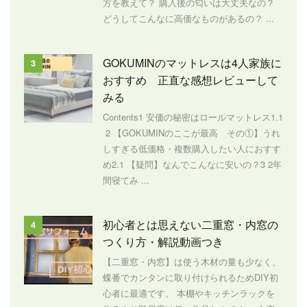
方を教えて？ 購入後の匂いは大丈夫なの？
どうしてこんなに高価なものがあるの？ ...
GOKUMINのマットレスは4人家族に
3
おすすめ 正直な感想レビューして
みる
Contents1 安価の秘密はロールマットレス1.1
2 【GOKUMINのここが最高 その①】うれ
しすぎる低価格・複数購入したい人におすす
め2.1 【疑問】なんでこんなに安いの？3 2年
間寝てみ ...
初心者とは思えない二重窓・内窓の
4
つくり方・解説動画つき
【二重窓・内窓】は使う木材の量も少なく、
蝶番でカンタンに取り付けられるためDIY初
心者に最適です。 本棚やキッチンラックを