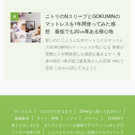
ニトリのNスリープとGOKUMINの
6
マットレスを1年間使ってみた感
想 最低でも20㎝厚ある寝心地
安いのにじょうぶなポケットコイルマットレ
スGOKUMINのマットレスが気になる 筆者が
実際に１年間使用した感想を書きます！ 筆
者の紹介 •南大阪で家具屋さんの店長 •N社で
店長 これから試してみようと ...
マットレス
ブログができるまで
DIYerなら知っておきたい
収納家具
ライト・照明
ソファ
グリーン
【100均で
安くてカンタン】 セリアとダイソーの素材でアイアンハンギングプ
ランターを作り方
ニトリよりコスパのよい圧縮コイルマットレス