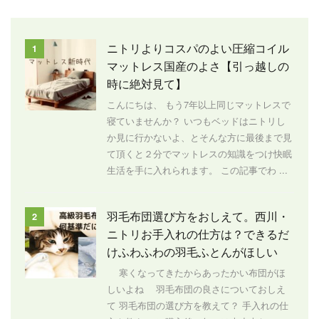
ニトリよりコスパのよい圧縮コイル
1
マットレス国産のよさ【引っ越しの
時に絶対見て】
こんにちは、 もう7年以上同じマットレスで
寝ていませんか？ いつもベッドはニトリし
か見に行かないよ、とそんな方に最後まで見
て頂くと２分でマットレスの知識をつけ快眠
生活を手に入れられます。 この記事でわ ...
羽毛布団選び方をおしえて。西川・
2
ニトリお手入れの仕方は？できるだ
けふわふわの羽毛ふとんがほしい
寒くなってきたからあったかい布団がほ
しいよね 羽毛布団の良さについておしえ
て 羽毛布団の選び方を教えて？ 手入れの仕