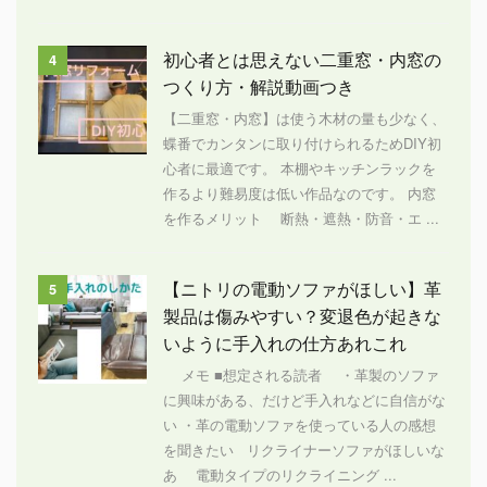
初心者とは思えない二重窓・内窓の
4
つくり方・解説動画つき
【二重窓・内窓】は使う木材の量も少なく、
蝶番でカンタンに取り付けられるためDIY初
心者に最適です。 本棚やキッチンラックを
作るより難易度は低い作品なのです。 内窓
を作るメリット 断熱・遮熱・防音・エ ...
【ニトリの電動ソファがほしい】革
5
製品は傷みやすい？変退色が起きな
いように手入れの仕方あれこれ
メモ ■想定される読者 ・革製のソファ
に興味がある、だけど手入れなどに自信がな
い ・革の電動ソファを使っている人の感想
を聞きたい リクライナーソファがほしいな
あ 電動タイプのリクライニング ...