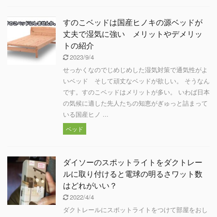
すのこベッドは国産ヒノキの源ベッドが
丈夫で湿気に強い メリットやデメリッ
トの紹介
2023/9/4
せっかくなのでじめじめした湿気対策で通気性がよ
いベッド そして頑丈なベッドが欲しい。 そうなん
です。すのこベッドはメリットが多い。 いわば日本
の気候に適した先人たちの知恵がぎゅっと詰まって
いる国産ヒノ ...
ベッド
ダイソーのスポットライトをダクトレー
ルに取り付けると電球の明るさワット数
はどれがいい？
2022/4/4
ダクトレールにスポットライトをつけて部屋をおし