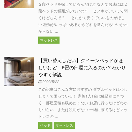
２段ベッドを探しているんだけど なんでお店には２
段ベッドの種類が少ないの？ ヒノキがいいって聞
くけどなんで？ とにかく安くていいものがほし
い 種類がいっぱいあるからどれを選んだらいいかわ
からない ...
マットレス
【買い替えしたい】クイーンベッドがほ
しいけど 6畳の部屋に入るのか？わかり
やすく解説
2023/5/22
この記事はこんな方におすすめ ダブルベッドは少し
せまくて困っている！ 家族1人1台は経済的にきつ
く、部屋面積も狭めたくない お店に行ったけどわか
りづらい または説明がない 一緒に寝てるけどマッ
トレスの ...
ベッド
マットレス