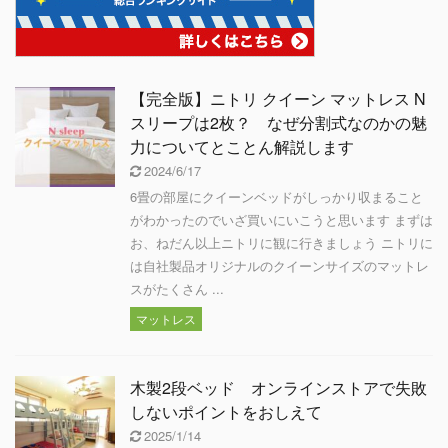
【完全版】ニトリ クイーン マットレス N
スリープは2枚？ なぜ分割式なのかの魅
力についてとことん解説します
2024/6/17
6畳の部屋にクイーンベッドがしっかり収まること
がわかったのでいざ買いにいこうと思います まずは
お、ねだん以上ニトリに観に行きましょう ニトリに
は自社製品オリジナルのクイーンサイズのマットレ
スがたくさん ...
マットレス
木製2段ベッド オンラインストアで失敗
しないポイントをおしえて
2025/1/14