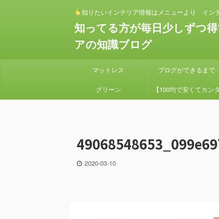
知りたいインテリア情報はメニューより イン
知ってる方が毎日少しずつ得
アの知識ブログ
マットレス
ブログができるまで
グリーン
【100均で安くてカン
ン】 セリアとダイソー
素材でアイアンハンギン
49068548653_099e69
プランターを作り方
2020-03-10