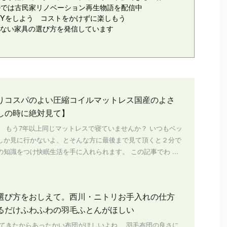
ンネルでは古民家リノベーション再生物語を配信中
IYをしよう コストをかけずに楽しもう
ない家具の選び方を発信しています
りコスパのよい圧縮コイルマットレス国産のよさ
しの時に絶対見て】
、 もう7年以上同じマットレスで寝ていませんか？ いつもベッ
しか見に行かないよ、とそんな方に最後まで見て頂くと２分で
知識をつけ快眠生活を手に入れられます。 この記事でわ ...
選び方をおしえて。西川・ニトリお手入れの仕方
るだけふわふわの羽毛ふとんがほしい
きたからあったかい布団がほしいよね 羽毛布団の良さに