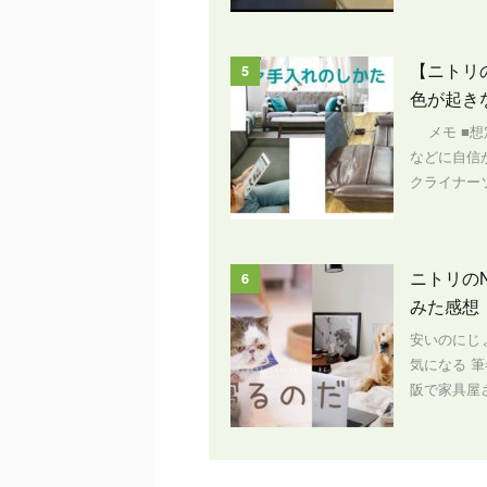
【ニトリ
5
色が起き
メモ ■想
などに自信
クライナー
ニトリの
6
みた感想
安いのにじ
気になる 
阪で家具屋さ