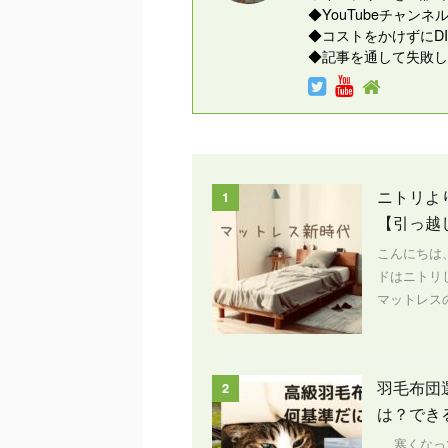
◆YouTubeチャ
◆コストをかけずにD
◆記事を通して失敗し
ニトリよ
1
【引っ越
こんにちは
ドはニトリ
マットレスの
羽毛布団
2
は？でき
寒くなって