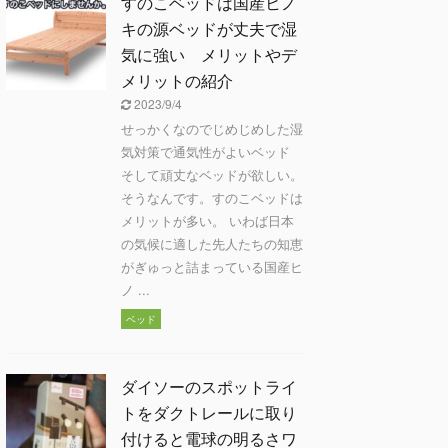
すのこベッドは国産ヒノ
キの源ベッドが丈夫で湿
気に強い メリットやデ
メリットの紹介
2023/9/4
せっかくなのでじめじめした湿
気対策で通気性がよいベッド
そして頑丈なベッドが欲しい。
そうなんです。すのこベッドは
メリットが多い。 いわば日本
の気候に適した先人たちの知恵
がぎゅっと詰まっている国産ヒ
ノ ...
ベッド
ダイソーのスポットライ
トをダクトレールに取り
付けると電球の明るさワ