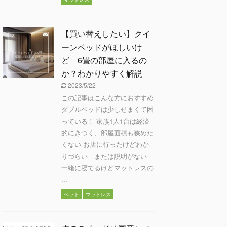
【買い替えしたい】クイ
ーンベッドがほしいけ
ど 6畳の部屋に入るの
か？わかりやすく解説
2023/5/22
この記事はこんな方におすすめ
ダブルベッドは少しせまくて困
っている！ 家族1人1台は経済
的にきつく、部屋面積も狭めた
くない お店に行ったけどわか
りづらい または説明がない
一緒に寝てるけどマットレスの
...
ベッド
マットレス