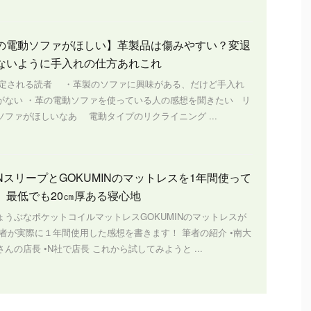
の電動ソファがほしい】革製品は傷みやすい？変退
ないように手入れの仕方あれこれ
定される読者 ・革製のソファに興味がある、だけど手入れ
がない ・革の電動ソファを使っている人の感想を聞きたい リ
ソファがほしいなあ 電動タイプのリクライニング ...
NスリープとGOKUMINのマットレスを1年間使って
 最低でも20㎝厚ある寝心地
ょうぶなポケットコイルマットレスGOKUMINのマットレスが
筆者が実際に１年間使用した感想を書きます！ 筆者の紹介 •南大
んの店長 •N社で店長 これから試してみようと ...