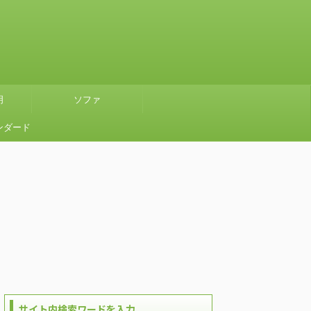
明
ソファ
ンダード
』グリー
使ってみ
サイト内検索ワードを入力