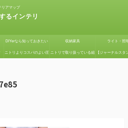
テリアマップ
するインテリ
DIYerなら知っておきたい
収納家具
ライト・照
タ
ニトリよりコスパのよい圧
ニトリで取り扱っている組
【ジャーナルスタ
の
縮コイルマットレス国産の
立式ローボードSHIRAIシ
紹介】『画像多め
グ
よさ【引っ越しの時に絶対
リーズの組立てを簡単にす
ン用の鉢カバーを
7e85
見て】
る方法
たよ