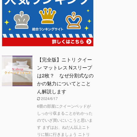
【完全版】ニトリ クイー
ン マットレス Nスリープ
は2枚？ なぜ分割式なの
かの魅力についてとこと
ん解説します
2024/6/17
6畳の部屋にクイーンベッドが
しっかり収まることがわかった
のでいざ買いにいこうと思いま
す まずはお、ねだん以上ニト
リに観に行きましょう ニトリ