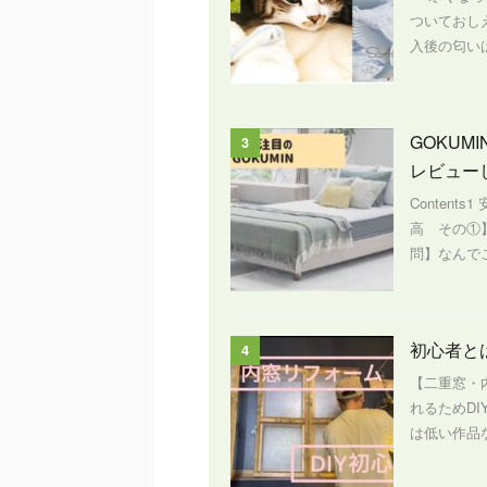
ついておし
入後の匂いは
GOKU
3
レビュー
Content
高 その①
問】なんでこ
初心者と
4
【二重窓・
れるためD
は低い作品な