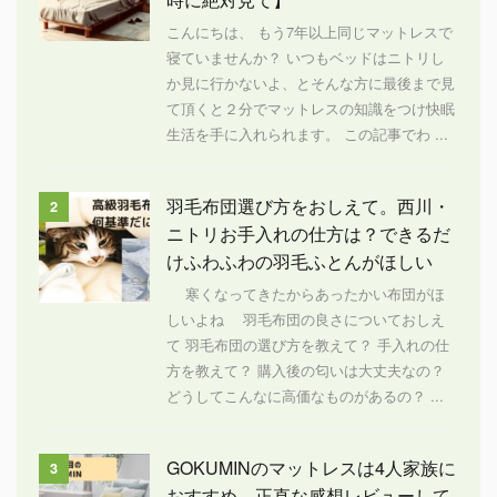
こんにちは、 もう7年以上同じマットレスで
寝ていませんか？ いつもベッドはニトリし
か見に行かないよ、とそんな方に最後まで見
て頂くと２分でマットレスの知識をつけ快眠
生活を手に入れられます。 この記事でわ ...
羽毛布団選び方をおしえて。西川・
2
ニトリお手入れの仕方は？できるだ
けふわふわの羽毛ふとんがほしい
寒くなってきたからあったかい布団がほ
しいよね 羽毛布団の良さについておしえ
て 羽毛布団の選び方を教えて？ 手入れの仕
方を教えて？ 購入後の匂いは大丈夫なの？
どうしてこんなに高価なものがあるの？ ...
GOKUMINのマットレスは4人家族に
3
おすすめ 正直な感想レビューして