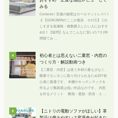
みる
Contents1 安価の秘密はロールマットレス1.1
2 【GOKUMINのここが最高 その①】うれ
しすぎる低価格・複数購入したい人におすす
め2.1 【疑問】なんでこんなに安いの？3 2年
間寝てみ ...
初心者とは思えない二重窓・内窓の
4
つくり方・解説動画つき
【二重窓・内窓】は使う木材の量も少なく、
蝶番でカンタンに取り付けられるためDIY初
心者に最適です。 本棚やキッチンラックを
作るより難易度は低い作品なのです。 内窓
を作るメリット 断熱・遮熱・防音・エ ...
【ニトリの電動ソファがほしい】革
5
製品は傷みやすい？変退色が起きな