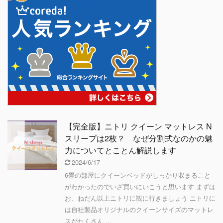
【完全版】ニトリ クイーン マットレス N
スリープは2枚？ なぜ分割式なのかの魅
力についてとことん解説します
2024/6/17
6畳の部屋にクイーンベッドがしっかり収まること
がわかったのでいざ買いにいこうと思います まずは
お、ねだん以上ニトリに観に行きましょう ニトリに
は自社製品オリジナルのクイーンサイズのマットレ
スがたくさん ...