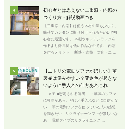
初心者とは思えない二重窓・内窓の
4
つくり方・解説動画つき
【二重窓・内窓】は使う木材の量も少なく、
蝶番でカンタンに取り付けられるためDIY初
心者に最適です。 本棚やキッチンラックを
作るより難易度は低い作品なのです。 内窓
を作るメリット 断熱・遮熱・防音・エ ...
【ニトリの電動ソファがほしい】革
5
製品は傷みやすい？変退色が起きな
いように手入れの仕方あれこれ
メモ ■想定される読者 ・革製のソファ
に興味がある、だけど手入れなどに自信がな
い ・革の電動ソファを使っている人の感想
を聞きたい リクライナーソファがほしいな
あ 電動タイプのリクライニング ...