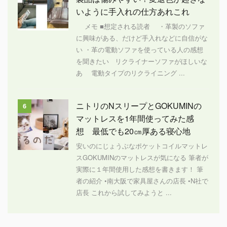
いように手入れの仕方あれこれ
メモ ■想定される読者 ・革製のソファ
に興味がある、だけど手入れなどに自信がな
い ・革の電動ソファを使っている人の感想
を聞きたい リクライナーソファがほしいな
あ 電動タイプのリクライニング ...
ニトリのNスリープとGOKUMINの
6
マットレスを1年間使ってみた感
想 最低でも20㎝厚ある寝心地
安いのにじょうぶなポケットコイルマットレ
スGOKUMINのマットレスが気になる 筆者が
実際に１年間使用した感想を書きます！ 筆
者の紹介 •南大阪で家具屋さんの店長 •N社で
店長 これから試してみようと ...