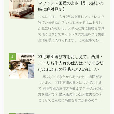
マットレス国産のよさ【引っ越しの
時に絶対見て】
こんにちは、 もう7年以上同じマットレスで
寝ていませんか？ いつもベッドはニトリし
か見に行かないよ、とそんな方に最後まで見
て頂くと２分でマットレスの知識をつけ快眠
生活を手に入れられます。 この記事でわ ...
羽毛布団選び方をおしえて。西川・
2
ニトリお手入れの仕方は？できるだ
けふわふわの羽毛ふとんがほしい
寒くなってきたからあったかい布団がほ
しいよね 羽毛布団の良さについておしえ
て 羽毛布団の選び方を教えて？ 手入れの仕
方を教えて？ 購入後の匂いは大丈夫なの？
どうしてこんなに高価なものがあるの？ ...