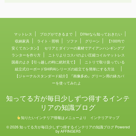
マットレス
ブログができるまで
DIYerなら知っておきたい
収納家具
ライト・照明
ソファ
グリーン
【100均で
安くてカンタン】 セリアとダイソーの素材でアイアンハンギングプ
ランターを作り方
ニトリよりコスパのよい圧縮コイルマットレス
国産のよさ【引っ越しの時に絶対見て】
ニトリで取り扱っている
組立式ローボードSHIRAIシリーズの組立てを簡単にする方法
【ジャーナルスタンダード紹介】『画像多め』グリーン用の鉢カバ
ーを使ってみたよ
知ってる方が毎日少しずつ得するインテ
リアの知識ブログ
知りたいインテリア情報はメニューより インテリアマップ
© 2026 知ってる方が毎日少しずつ得するインテリアの知識ブログ Powered
by
AFFINGER5