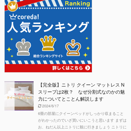
【完全版】ニトリ クイーン マットレス N
スリープは2枚？ なぜ分割式なのかの魅
力についてとことん解説します
2024/6/17
6畳の部屋にクイーンベッドがしっかり収まること
がわかったのでいざ買いにいこうと思います まずは
お、ねだん以上ニトリに観に行きましょう ニトリに