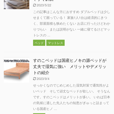
2023/5/22
この記事はこんな方におすすめ ダブルベッドは少し
せまくて困っている！ 家族1人1台は経済的にきつ
く、部屋面積も狭めたくない お店に行ったけどわか
りづらい または説明がない 一緒に寝てるけどマッ
トレスの ...
ベッド
マットレス
すのこベッドは国産ヒノキの源ベッドが
丈夫で湿気に強い メリットやデメリッ
トの紹介
2023/9/4
せっかくなのでじめじめした湿気対策で通気性がよ
いベッド そして頑丈なベッドが欲しい。 そうなん
です。すのこベッドはメリットが多い。 いわば日本
の気候に適した先人たちの知恵がぎゅっと詰まって
いる国産ヒノ ...