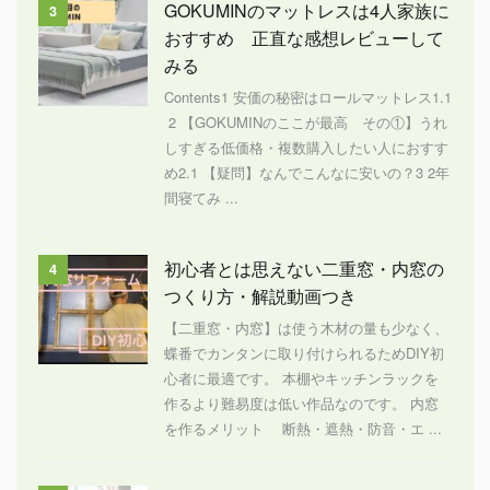
GOKUMINのマットレスは4人家族に
3
おすすめ 正直な感想レビューして
みる
Contents1 安価の秘密はロールマットレス1.1
2 【GOKUMINのここが最高 その①】うれ
しすぎる低価格・複数購入したい人におすす
め2.1 【疑問】なんでこんなに安いの？3 2年
間寝てみ ...
初心者とは思えない二重窓・内窓の
4
つくり方・解説動画つき
【二重窓・内窓】は使う木材の量も少なく、
蝶番でカンタンに取り付けられるためDIY初
心者に最適です。 本棚やキッチンラックを
作るより難易度は低い作品なのです。 内窓
を作るメリット 断熱・遮熱・防音・エ ...