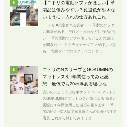
【ニトリの電動ソファがほしい】革
5
製品は傷みやすい？変退色が起きな
いように手入れの仕方あれこれ
メモ ■想定される読者 ・革製のソファ
に興味がある、だけど手入れなどに自信がな
い ・革の電動ソファを使っている人の感想
を聞きたい リクライナーソファがほしいな
あ 電動タイプのリクライニング ...
ニトリのNスリープとGOKUMINの
6
マットレスを1年間使ってみた感
想 最低でも20㎝厚ある寝心地
安いのにじょうぶなポケットコイルマットレ
スGOKUMINのマットレスが気になる 筆者が
実際に１年間使用した感想を書きます！ 筆
者の紹介 •南大阪で家具屋さんの店長 •N社で
店長 これから試してみようと ...