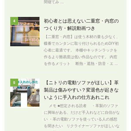
間寝てみ ...
初心者とは思えない二重窓・内窓の
4
つくり方・解説動画つき
【二重窓・内窓】は使う木材の量も少なく、
蝶番でカンタンに取り付けられるためDIY初
心者に最適です。 本棚やキッチンラックを
作るより難易度は低い作品なのです。 内窓
を作るメリット 断熱・遮熱・防音・エ ...
【ニトリの電動ソファがほしい】革
5
製品は傷みやすい？変退色が起きな
いように手入れの仕方あれこれ
メモ ■想定される読者 ・革製のソファ
に興味がある、だけど手入れなどに自信がな
い ・革の電動ソファを使っている人の感想
を聞きたい リクライナーソファがほしいな