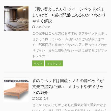
【買い替えしたい】クイーンベッドがほ
しいけど 6畳の部屋に入るのか？わかり
やすく解説
2023/5/22
この記事はこんな方におすすめ ダブルベッドは少し
せまくて困っている！ 家族1人1台は経済的にきつ
く、部屋面積も狭めたくない お店に行ったけどわか
りづらい または説明がない 一緒に寝てるけどマッ
トレスの ...
ベッド
マットレス
すのこベッドは国産ヒノキの源ベッドが
丈夫で湿気に強い メリットやデメリッ
トの紹介
2023/9/4
せっかくなのでじめじめした湿気対策で通気性がよ
いベッド そして頑丈なベッドが欲しい。 そうなん