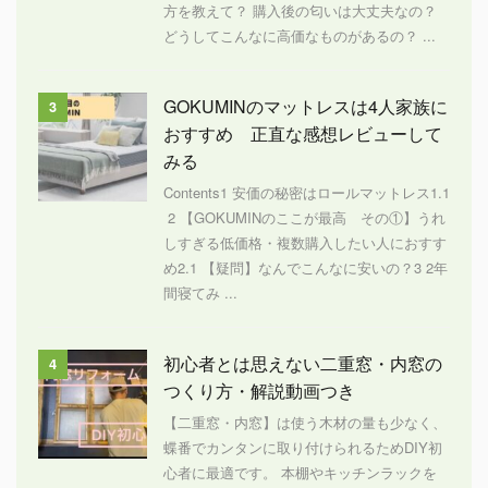
方を教えて？ 購入後の匂いは大丈夫なの？
どうしてこんなに高価なものがあるの？ ...
GOKUMINのマットレスは4人家族に
3
おすすめ 正直な感想レビューして
みる
Contents1 安価の秘密はロールマットレス1.1
2 【GOKUMINのここが最高 その①】うれ
しすぎる低価格・複数購入したい人におすす
め2.1 【疑問】なんでこんなに安いの？3 2年
間寝てみ ...
初心者とは思えない二重窓・内窓の
4
つくり方・解説動画つき
【二重窓・内窓】は使う木材の量も少なく、
蝶番でカンタンに取り付けられるためDIY初
心者に最適です。 本棚やキッチンラックを