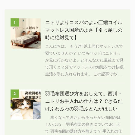
ニトリよりコスパのよい圧縮コイル
1
マットレス国産のよさ【引っ越しの
時に絶対見て】
こんにちは、 もう7年以上同じマットレスで
寝ていませんか？ いつもベッドはニトリし
か見に行かないよ、とそんな方に最後まで見
て頂くと２分でマットレスの知識をつけ快眠
生活を手に入れられます。 この記事でわ ...
羽毛布団選び方をおしえて。西川・
2
ニトリお手入れの仕方は？できるだ
けふわふわの羽毛ふとんがほしい
寒くなってきたからあったかい布団がほ
しいよね 羽毛布団の良さについておしえ
て 羽毛布団の選び方を教えて？ 手入れの仕