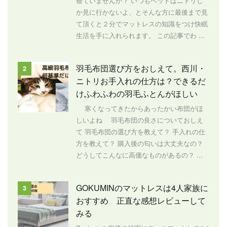
寝ていませんか？ いつもベッドはニトリし
か見に行かないよ、とそんな方に最後まで見
て頂くと２分でマットレスの知識をつけ快眠
生活を手に入れられます。 この記事でわ ...
羽毛布団選び方をおしえて。西川・
2
ニトリお手入れの仕方は？できるだ
けふわふわの羽毛ふとんがほしい
寒くなってきたからあったかい布団がほ
しいよね 羽毛布団の良さについておしえ
て 羽毛布団の選び方を教えて？ 手入れの仕
方を教えて？ 購入後の匂いは大丈夫なの？
どうしてこんなに高価なものがあるの？ ...
GOKUMINのマットレスは4人家族に
3
おすすめ 正直な感想レビューして
みる