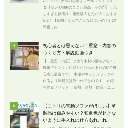
Contents1 安価の秘密はロールマットレス1.1
2 【GOKUMINのここが最高 その①】うれ
しすぎる低価格・複数購入したい人におすす
め2.1 【疑問】なんでこんなに安いの？3 2年
間寝てみ ...
初心者とは思えない二重窓・内窓の
4
つくり方・解説動画つき
【二重窓・内窓】は使う木材の量も少なく、
蝶番でカンタンに取り付けられるためDIY初
心者に最適です。 本棚やキッチンラックを
作るより難易度は低い作品なのです。 内窓
を作るメリット 断熱・遮熱・防音・エ ...
【ニトリの電動ソファがほしい】革
5
製品は傷みやすい？変退色が起きな
いように手入れの仕方あれこれ