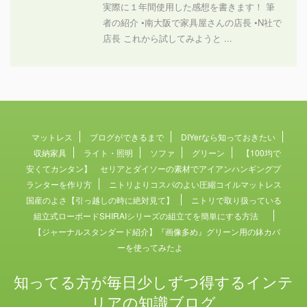
実際に１年間使用した感想を書きます！ 筆
者の紹介 •南大阪で家具屋さんの店長 •N社で
店長 これから試してみようと ...
マットレス
ブログができるまで
DIYerなら知っておきたい
収納家具
ライト・照明
ソファ
グリーン
【100均で
安くてカンタン】 セリアとダイソーの素材でアイアンハンギングプ
ランターを作り方
ニトリよりコスパのよい圧縮コイルマットレス
国産のよさ【引っ越しの時に絶対見て】
ニトリで取り扱っている
組立式ローボードSHIRAIシリーズの組立てを簡単にする方法
【ジャーナルスタンダード紹介】『画像多め』グリーン用の鉢カバ
ーを使ってみたよ
知ってる方が毎日少しずつ得するインテ
リアの知識ブログ