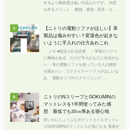
作るより難易度は低い作品なのです。 内窓
を作るメリット 断熱・遮熱・防音・エ ...
【ニトリの電動ソファがほしい】革
5
製品は傷みやすい？変退色が起きな
いように手入れの仕方あれこれ
メモ ■想定される読者 ・革製のソファ
に興味がある、だけど手入れなどに自信がな
い ・革の電動ソファを使っている人の感想
を聞きたい リクライナーソファがほしいな
あ 電動タイプのリクライニング ...
ニトリのNスリープとGOKUMINの
6
マットレスを1年間使ってみた感
想 最低でも20㎝厚ある寝心地
安いのにじょうぶなポケットコイルマットレ
スGOKUMINのマットレスが気になる 筆者が