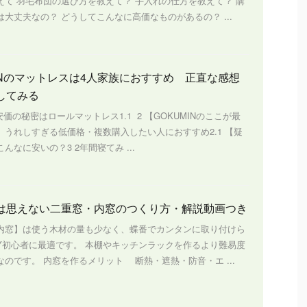
えて 羽毛布団の選び方を教えて？ 手入れの仕方を教えて？ 購
大丈夫なの？ どうしてこんなに高価なものがあるの？ ...
MINのマットレスは4人家族におすすめ 正直な感想
してみる
s1 安価の秘密はロールマットレス1.1 2 【GOKUMINのここが最
】うれしすぎる低価格・複数購入したい人におすすめ2.1 【疑
んなに安いの？3 2年間寝てみ ...
は思えない二重窓・内窓のつくり方・解説動画つき
内窓】は使う木材の量も少なく、蝶番でカンタンに取り付けら
IY初心者に最適です。 本棚やキッチンラックを作るより難易度
のです。 内窓を作るメリット 断熱・遮熱・防音・エ ...