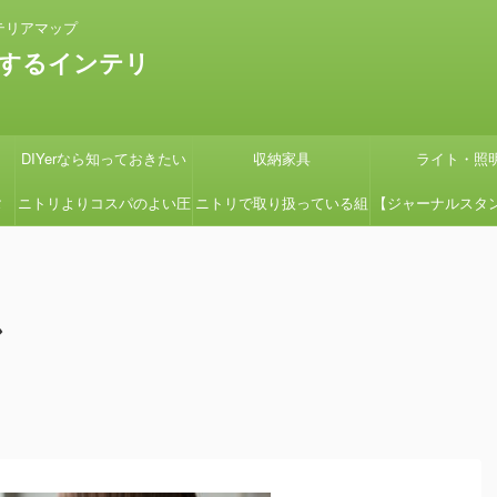
テリアマップ
するインテリ
DIYerなら知っておきたい
収納家具
ライト・照
タ
ニトリよりコスパのよい圧
ニトリで取り扱っている組
【ジャーナルスタ
の
縮コイルマットレス国産の
立式ローボードSHIRAIシ
紹介】『画像多め
グ
よさ【引っ越しの時に絶対
リーズの組立てを簡単にす
ン用の鉢カバーを
ル
見て】
る方法
たよ