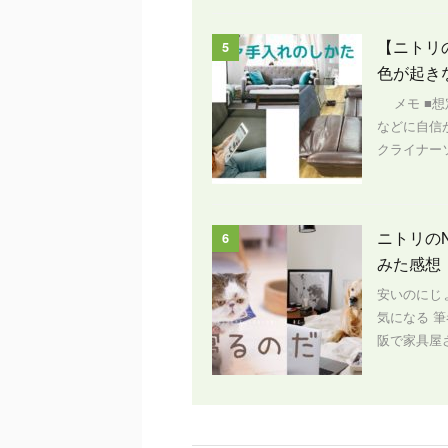
【ニトリ
5
色が起き
メモ ■想
などに自信
クライナー
ニトリの
6
みた感想
安いのにじ
気になる 
阪で家具屋さ