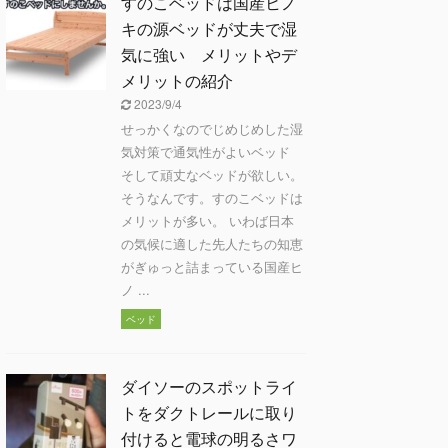
すのこベッドは国産ヒノ
キの源ベッドが丈夫で湿
気に強い メリットやデ
メリットの紹介
2023/9/4
せっかくなのでじめじめした湿
気対策で通気性がよいベッド
そして頑丈なベッドが欲しい。
そうなんです。すのこベッドは
メリットが多い。 いわば日本
の気候に適した先人たちの知恵
がぎゅっと詰まっている国産ヒ
ノ ...
ベッド
ダイソーのスポットライ
トをダクトレールに取り
付けると電球の明るさワ