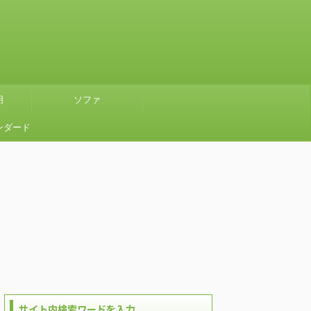
明
ソファ
ンダード
』グリー
使ってみ
サイト内検索ワードを入力