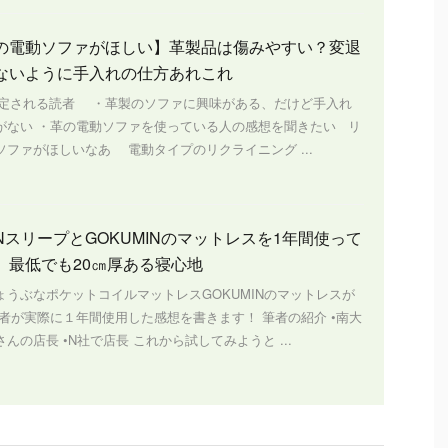
の電動ソファがほしい】革製品は傷みやすい？変退
ないように手入れの仕方あれこれ
定される読者 ・革製のソファに興味がある、だけど手入れ
がない ・革の電動ソファを使っている人の感想を聞きたい リ
ソファがほしいなあ 電動タイプのリクライニング ...
NスリープとGOKUMINのマットレスを1年間使って
 最低でも20㎝厚ある寝心地
ょうぶなポケットコイルマットレスGOKUMINのマットレスが
筆者が実際に１年間使用した感想を書きます！ 筆者の紹介 •南大
んの店長 •N社で店長 これから試してみようと ...