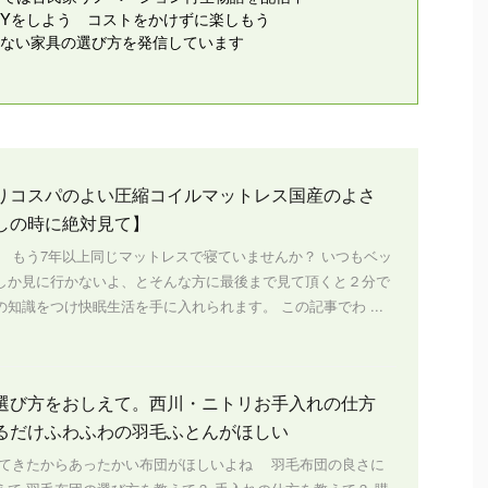
IYをしよう コストをかけずに楽しもう
ない家具の選び方を発信しています
りコスパのよい圧縮コイルマットレス国産のよさ
しの時に絶対見て】
、 もう7年以上同じマットレスで寝ていませんか？ いつもベッ
しか見に行かないよ、とそんな方に最後まで見て頂くと２分で
知識をつけ快眠生活を手に入れられます。 この記事でわ ...
選び方をおしえて。西川・ニトリお手入れの仕方
るだけふわふわの羽毛ふとんがほしい
きたからあったかい布団がほしいよね 羽毛布団の良さに