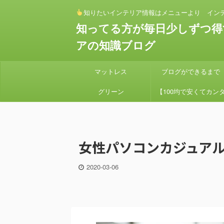
知りたいインテリア情報はメニューより イン
知ってる方が毎日少しずつ得
アの知識ブログ
マットレス
ブログができるまで
グリーン
【100均で安くてカン
ン】 セリアとダイソー
素材でアイアンハンギン
女性パソコンカジュア
プランターを作り方
2020-03-06