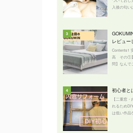
ついておし
入後の匂いは
GOKU
3
レビュー
Content
高 その①
問】なんでこ
初心者と
4
【二重窓・
れるためD
は低い作品な