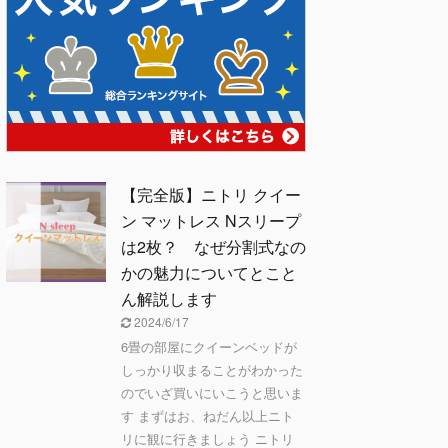
【完全版】ニトリ クイー
ン マットレス Nスリープ
は2枚？ なぜ分割式なの
かの魅力についてとこと
ん解説します
2024/6/17
6畳の部屋にクイーンベッドが
しっかり収まることがわかった
のでいざ買いにいこうと思いま
す まずはお、ねだん以上ニト
リに観に行きましょう ニトリ