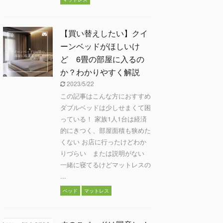
【買い替えしたい】クイ
ーンベッドがほしいけ
ど 6畳の部屋に入るの
か？わかりやすく解説
2023/5/22
この記事はこんな方におすすめ
ダブルベッドは少しせまくて困
っている！ 家族1人1台は経済
的にきつく、部屋面積も狭めた
くない お店に行ったけどわか
りづらい または説明がない
一緒に寝てるけどマットレスの
...
ベッド
マットレス