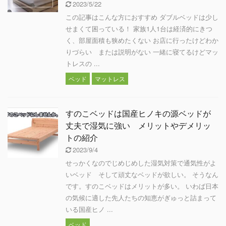
2023/5/22
この記事はこんな方におすすめ ダブルベッドは少し
せまくて困っている！ 家族1人1台は経済的にきつ
く、部屋面積も狭めたくない お店に行ったけどわか
りづらい または説明がない 一緒に寝てるけどマッ
トレスの ...
ベッド
マットレス
すのこベッドは国産ヒノキの源ベッドが
丈夫で湿気に強い メリットやデメリッ
トの紹介
2023/9/4
せっかくなのでじめじめした湿気対策で通気性がよ
いベッド そして頑丈なベッドが欲しい。 そうなん
です。すのこベッドはメリットが多い。 いわば日本
の気候に適した先人たちの知恵がぎゅっと詰まって
いる国産ヒノ ...
ベッド