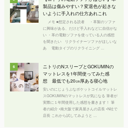
製品は傷みやすい？変退色が起きな
いように手入れの仕方あれこれ
メモ ■想定される読者 ・革製のソファ
に興味がある、だけど手入れなどに自信がな
い ・革の電動ソファを使っている人の感想
を聞きたい リクライナーソファがほしいな
あ 電動タイプのリクライニング ...
ニトリのNスリープとGOKUMINの
6
マットレスを1年間使ってみた感
想 最低でも20㎝厚ある寝心地
安いのにじょうぶなポケットコイルマットレ
スGOKUMINのマットレスが気になる 筆者が
実際に１年間使用した感想を書きます！ 筆
者の紹介 •南大阪で家具屋さんの店長 •N社で
店長 これから試してみようと ...