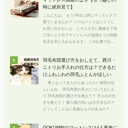
時に絶対見て】
こんにちは、 もう7年以上同じマットレスで
寝ていませんか？ いつもベッドはニトリし
か見に行かないよ、とそんな方に最後まで見
て頂くと２分でマットレスの知識をつけ快眠
生活を手に入れられます。 この記事でわ ...
羽毛布団選び方をおしえて。西川・
2
ニトリお手入れの仕方は？できるだ
けふわふわの羽毛ふとんがほしい
寒くなってきたからあったかい布団がほ
しいよね 羽毛布団の良さについておしえ
て 羽毛布団の選び方を教えて？ 手入れの仕
方を教えて？ 購入後の匂いは大丈夫なの？
どうしてこんなに高価なものがあるの？ ...
GOKUMINのマットレスは4人家族に
3