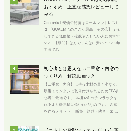
おすすめ 正直な感想レビューして
みる
Contents1 安価の秘密はロールマットレス1.1
2 【GOKUMINのここが最高 その①】うれ
しすぎる低価格・複数購入したい人におすす
め2.1 【疑問】なんでこんなに安いの？3 2年
間寝てみ ...
初心者とは思えない二重窓・内窓の
4
つくり方・解説動画つき
【二重窓・内窓】は使う木材の量も少なく、
蝶番でカンタンに取り付けられるためDIY初
心者に最適です。 本棚やキッチンラックを
作るより難易度は低い作品なのです。 内窓
を作るメリット 断熱・遮熱・防音・エ ...
【ニトリの電動ソファがほしい】革
5