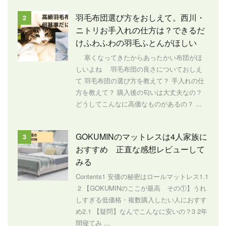
羽毛布団選び方をおしえて。西川・
2
ニトリお手入れの仕方は？できるだ
けふわふわの羽毛ふとんがほしい
寒くなってきたからあったかい布団がほ
しいよね 羽毛布団の良さについておしえ
て 羽毛布団の選び方を教えて？ 手入れの仕
方を教えて？ 購入後の匂いは大丈夫なの？
どうしてこんなに高価なものがあるの？ ...
GOKUMINのマットレスは4人家族に
3
おすすめ 正直な感想レビューして
みる
Contents1 安価の秘密はロールマットレス1.1
2 【GOKUMINのここが最高 その①】うれ
しすぎる低価格・複数購入したい人におすす
め2.1 【疑問】なんでこんなに安いの？3 2年
間寝てみ ...