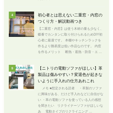
初心者とは思えない二重窓・内窓の
4
つくり方・解説動画つき
【二重窓・内窓】は使う木材の量も少なく、
蝶番でカンタンに取り付けられるためDIY初
心者に最適です。 本棚やキッチンラックを
作るより難易度は低い作品なのです。 内窓
を作るメリット 断熱・遮熱・防音・エ ...
【ニトリの電動ソファがほしい】革
5
製品は傷みやすい？変退色が起きな
いように手入れの仕方あれこれ
メモ ■想定される読者 ・革製のソファ
に興味がある、だけど手入れなどに自信がな
い ・革の電動ソファを使っている人の感想
を聞きたい リクライナーソファがほしいな
あ 電動タイプのリクライニング ...