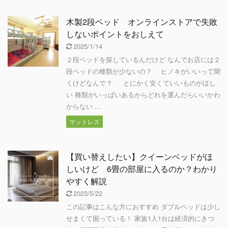
木製2段ベッド オンラインストアで失敗
しないポイントをおしえて
2025/1/14
２段ベッドを探しているんだけど なんでお店には２
段ベッドの種類が少ないの？ ヒノキがいいって聞
くけどなんで？ とにかく安くていいものがほし
い 種類がいっぱいあるからどれを選んだらいいかわ
からない ...
マットレス
【買い替えしたい】クイーンベッドがほ
しいけど 6畳の部屋に入るのか？わかり
やすく解説
2023/5/22
この記事はこんな方におすすめ ダブルベッドは少し
せまくて困っている！ 家族1人1台は経済的にきつ