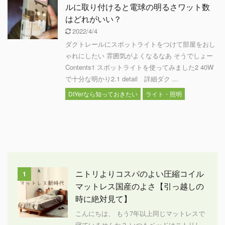
ルに取り付けると電球の明るさワット数
はどれがいい？
2022/4/4
ダクトレールにスポットライトをつけて部屋をおし
ゃれにしたい 雰囲気がよくなるなあ そうでしょー
Contents1 スポットライトを使ってみました2 40W
で十分な明かり2.1 detail 詳細ダク ...
DIYerなら知っておきたい
ライト・照明
ニトリよりコスパのよい圧縮コイル
1
マットレス国産のよさ【引っ越しの
時に絶対見て】
こんにちは、 もう7年以上同じマットレスで
寝ていませんか？ いつもベッドはニトリし