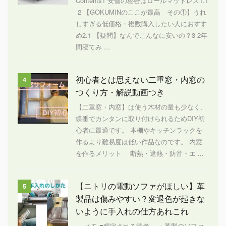
Contents1 安価の秘密はロールマットレス1.1
2 【GOKUMINのここが最高 その①】うれ
しすぎる低価格・複数購入したい人におすす
め2.1 【疑問】なんでこんなに安いの？3 2年
間寝てみ ...
初心者とは思えない二重窓・内窓の
4
つくり方・解説動画つき
【二重窓・内窓】は使う木材の量も少なく、
蝶番でカンタンに取り付けられるためDIY初
心者に最適です。 本棚やキッチンラックを
作るより難易度は低い作品なのです。 内窓
を作るメリット 断熱・遮熱・防音・エ ...
【ニトリの電動ソファがほしい】革
5
製品は傷みやすい？変退色が起きな
いように手入れの仕方あれこれ
メモ ■想定される読者 ・革製のソファ