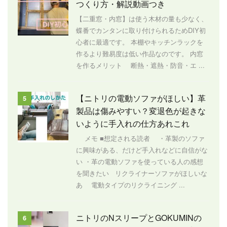
つくり方・解説動画つき
【二重窓・内窓】は使う木材の量も少なく、
蝶番でカンタンに取り付けられるためDIY初
心者に最適です。 本棚やキッチンラックを
作るより難易度は低い作品なのです。 内窓
を作るメリット 断熱・遮熱・防音・エ ...
【ニトリの電動ソファがほしい】革
5
製品は傷みやすい？変退色が起きな
いように手入れの仕方あれこれ
メモ ■想定される読者 ・革製のソファ
に興味がある、だけど手入れなどに自信がな
い ・革の電動ソファを使っている人の感想
を聞きたい リクライナーソファがほしいな
あ 電動タイプのリクライニング ...
ニトリのNスリープとGOKUMINの
6