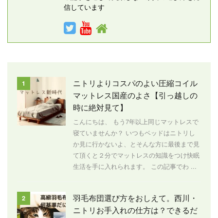
信しています
ニトリよりコスパのよい圧縮コイル
1
マットレス国産のよさ【引っ越しの
時に絶対見て】
こんにちは、 もう7年以上同じマットレスで
寝ていませんか？ いつもベッドはニトリし
か見に行かないよ、とそんな方に最後まで見
て頂くと２分でマットレスの知識をつけ快眠
生活を手に入れられます。 この記事でわ ...
羽毛布団選び方をおしえて。西川・
2
ニトリお手入れの仕方は？できるだ