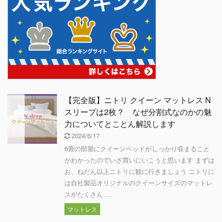
【完全版】ニトリ クイーン マットレス N
スリープは2枚？ なぜ分割式なのかの魅
力についてとことん解説します
2024/6/17
6畳の部屋にクイーンベッドがしっかり収まること
がわかったのでいざ買いにいこうと思います まずは
お、ねだん以上ニトリに観に行きましょう ニトリに
は自社製品オリジナルのクイーンサイズのマットレ
スがたくさん ...
マットレス