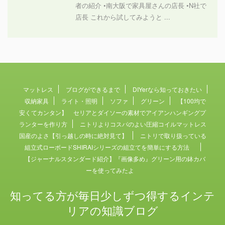
者の紹介 •南大阪で家具屋さんの店長 •N社で
店長 これから試してみようと ...
マットレス
ブログができるまで
DIYerなら知っておきたい
収納家具
ライト・照明
ソファ
グリーン
【100均で
安くてカンタン】 セリアとダイソーの素材でアイアンハンギングプ
ランターを作り方
ニトリよりコスパのよい圧縮コイルマットレス
国産のよさ【引っ越しの時に絶対見て】
ニトリで取り扱っている
組立式ローボードSHIRAIシリーズの組立てを簡単にする方法
【ジャーナルスタンダード紹介】『画像多め』グリーン用の鉢カバ
ーを使ってみたよ
知ってる方が毎日少しずつ得するインテ
リアの知識ブログ