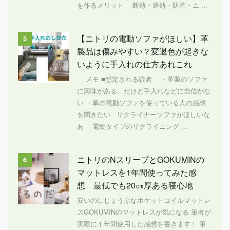
を作るメリット 断熱・遮熱・防音・エ ...
【ニトリの電動ソファがほしい】革
5
製品は傷みやすい？変退色が起きな
いように手入れの仕方あれこれ
メモ ■想定される読者 ・革製のソファ
に興味がある、だけど手入れなどに自信がな
い ・革の電動ソファを使っている人の感想
を聞きたい リクライナーソファがほしいな
あ 電動タイプのリクライニング ...
ニトリのNスリープとGOKUMINの
6
マットレスを1年間使ってみた感
想 最低でも20㎝厚ある寝心地
安いのにじょうぶなポケットコイルマットレ
スGOKUMINのマットレスが気になる 筆者が
実際に１年間使用した感想を書きます！ 筆