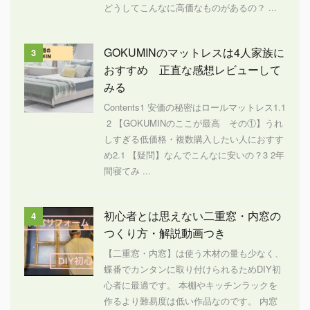
どうしてこんなに高価なものがあるの？ ...
GOKUMINのマットレスは4人家族に
3
おすすめ 正直な感想レビューして
みる
Contents1 安価の秘密はロールマットレス1.1
2 【GOKUMINのここが最高 その①】うれ
しすぎる低価格・複数購入したい人におすす
め2.1 【疑問】なんでこんなに安いの？3 2年
間寝てみ ...
初心者とは思えない二重窓・内窓の
4
つくり方・解説動画つき
【二重窓・内窓】は使う木材の量も少なく、
蝶番でカンタンに取り付けられるためDIY初
心者に最適です。 本棚やキッチンラックを
作るより難易度は低い作品なのです。 内窓