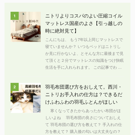
ニトリよりコスパのよい圧縮コイル
1
マットレス国産のよさ【引っ越しの
時に絶対見て】
こんにちは、 もう7年以上同じマットレスで
寝ていませんか？ いつもベッドはニトリし
か見に行かないよ、とそんな方に最後まで見
て頂くと２分でマットレスの知識をつけ快眠
生活を手に入れられます。 この記事でわ ...
羽毛布団選び方をおしえて。西川・
2
ニトリお手入れの仕方は？できるだ
けふわふわの羽毛ふとんがほしい
寒くなってきたからあったかい布団がほ
しいよね 羽毛布団の良さについておしえ
て 羽毛布団の選び方を教えて？ 手入れの仕
方を教えて？ 購入後の匂いは大丈夫なの？