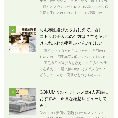
か見に行かないよ、とそんな方に最後まで見
て頂くと２分でマットレスの知識をつけ快眠
生活を手に入れられます。 この記事でわ ...
羽毛布団選び方をおしえて。西川・
2
ニトリお手入れの仕方は？できるだ
けふわふわの羽毛ふとんがほしい
寒くなってきたからあったかい布団がほ
しいよね 羽毛布団の良さについておしえ
て 羽毛布団の選び方を教えて？ 手入れの仕
方を教えて？ 購入後の匂いは大丈夫なの？
どうしてこんなに高価なものがあるの？ ...
GOKUMINのマットレスは4人家族に
3
おすすめ 正直な感想レビューして
みる
Contents1 安価の秘密はロールマットレス1.1