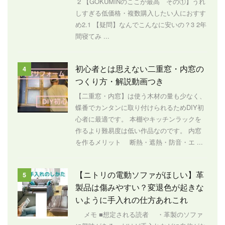
2 【GOKUMINのここが最高 その①】うれ
しすぎる低価格・複数購入したい人におすす
め2.1 【疑問】なんでこんなに安いの？3 2年
間寝てみ ...
初心者とは思えない二重窓・内窓の
4
つくり方・解説動画つき
【二重窓・内窓】は使う木材の量も少なく、
蝶番でカンタンに取り付けられるためDIY初
心者に最適です。 本棚やキッチンラックを
作るより難易度は低い作品なのです。 内窓
を作るメリット 断熱・遮熱・防音・エ ...
【ニトリの電動ソファがほしい】革
5
製品は傷みやすい？変退色が起きな
いように手入れの仕方あれこれ
メモ ■想定される読者 ・革製のソファ