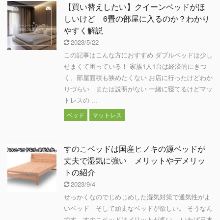
【買い替えしたい】クイーンベッドがほ
しいけど 6畳の部屋に入るのか？わかり
やすく解説
2023/5/22
この記事はこんな方におすすめ ダブルベッドは少し
せまくて困っている！ 家族1人1台は経済的にきつ
く、部屋面積も狭めたくない お店に行ったけどわか
りづらい または説明がない 一緒に寝てるけどマッ
トレスの ...
ベッド
マットレス
すのこベッドは国産ヒノキの源ベッドが
丈夫で湿気に強い メリットやデメリッ
トの紹介
2023/9/4
せっかくなのでじめじめした湿気対策で通気性がよ
いベッド そして頑丈なベッドが欲しい。 そうなん
です。すのこベッドはメリットが多い。 いわば日本